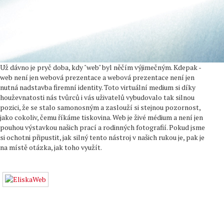
Už dávno je pryč doba, kdy "web" byl něčím výjimečným. Kdepak -
web není jen webová prezentace a webová prezentace není jen
nutná nadstavba firemní identity. Toto virtuální medium si díky
houževnatosti nás tvůrců i vás uživatelů vybudovalo tak silnou
pozici, že se stalo samonosným a zaslouží si stejnou pozornost,
jako cokoliv, čemu říkáme tiskovina. Web je živé médium a není jen
pouhou výstavkou našich prací a rodinných fotografií. Pokud jsme
si ochotni připustit, jak silný tento nástroj v našich rukou je, pak je
na místě otázka, jak toho využít.